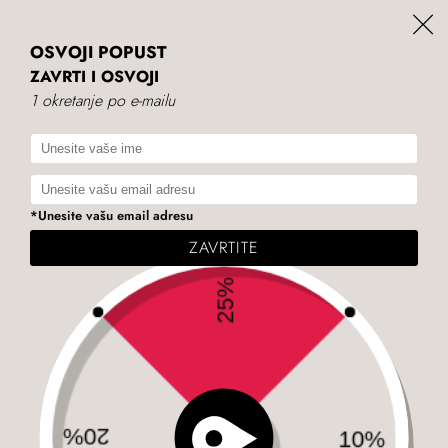
+381 11 719 33 62
rs
BESPLATNA DOSTAVA PREKO 4000 RSD
OSVOJI POPUST
ZAVRTI I OSVOJI
1 okretanje po e-mailu
*Unesite vašu email adresu
ZAVRTITE