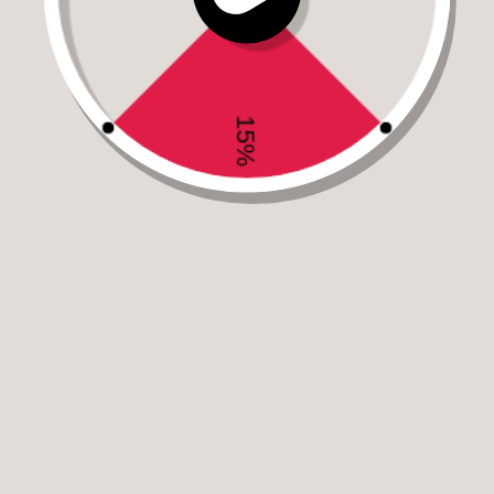
Silver sport activated carbon sapun
490,00
RSD
Silver Dynamo Activated Carbon Adsorb sapun je sapun sa
srebrom namenjen redovnom čišćenju normalne i osetljive
kože. Kombinacija jona srebra i etarskih ulja eukaliptusa,
čajevca i ruzmarina pomaže da se apsorbuju višak masnoće,
nagomilana nečistoća i štetni mikroorganizmi sa kože.