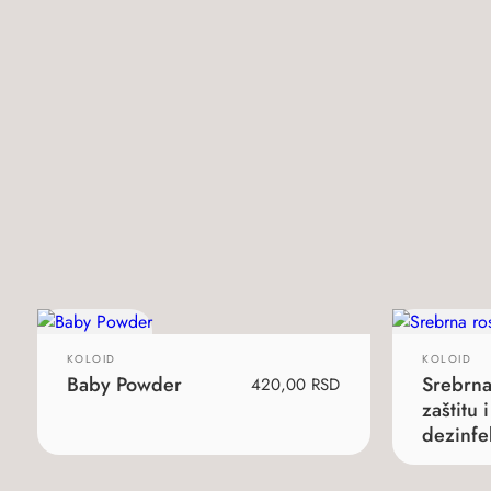
KOLOID
KOLOID
Baby Powder
Srebrna
420,00
RSD
zaštitu i
dezinfe