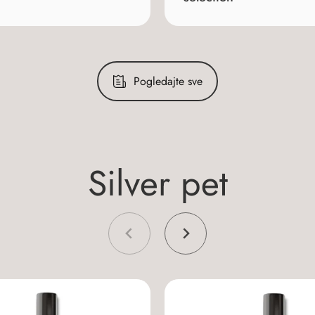
Pogledajte sve
S
i
l
v
e
r
p
e
t