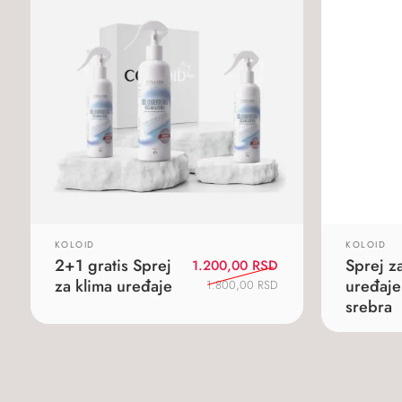
KOLOID
KOLOID
2+1 gratis Sprej
Sprej z
Originalna
Trenutna
1.200,00
RSD
za klima uređaje
cena
cena
uređaje
1.800,00
RSD
je
je:
srebra
bila:
1.200,00 RSD.
1.800,00 RSD.