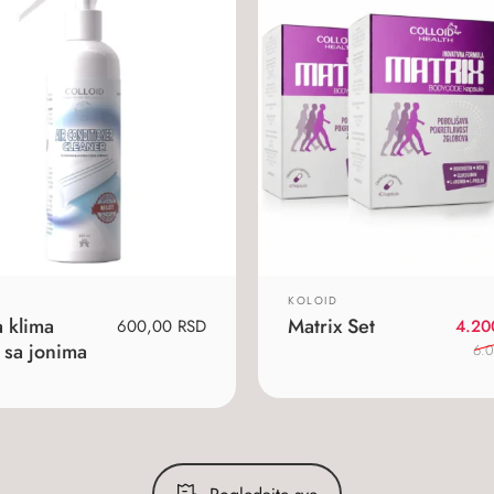
KOLOID
a klima
Matrix Set
600,00
RSD
4.20
 sa jonima
6.