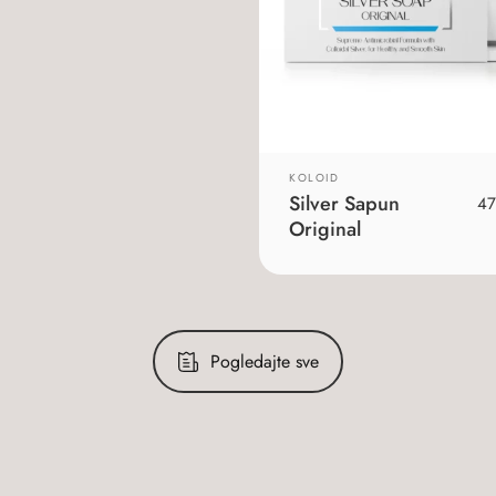
KOLOID
Silver Sapun
4
Original
Pogledajte sve