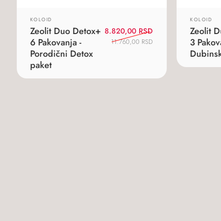
KOLOID
KOLOID
Zeolit Duo Detox+
Zeolit 
Originalna
Trenutna
8.820,00
RSD
6 Pakovanja -
cena
cena
3 Pakov
11.760,00
RSD
je
je:
Porodični Detox
Dubinsk
bila:
8.820,00 RSD.
paket
11.760,00 RSD.