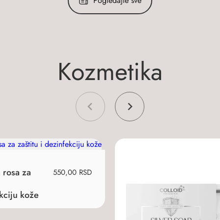
Pogledajte sve
K
o
z
m
e
t
i
k
a
 rosa za
550,00
RSD
kciju kože