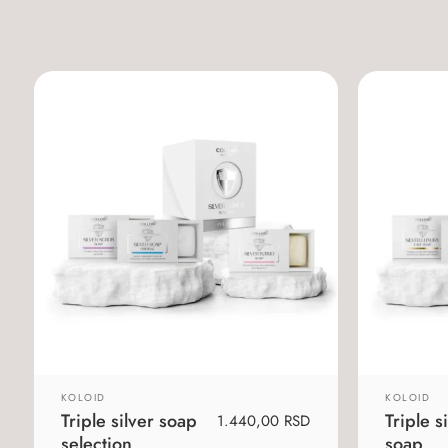
KOLOID
KOLOID
Triple silver soap
Triple s
1.440,00
RSD
selection
soap