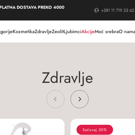
TNA DOSTAVA PREKO 4000
+381 11 719 33 62
gorije
Kozmetika
Zdravlje
Zeolit
Ljubimci
Akcije
Moć srebra
O nam
Z
d
r
a
v
l
j
e
Sačuvaj 30%