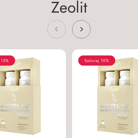
Z
e
o
l
i
t
j 15%
Sačuvaj 10%