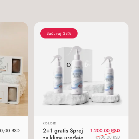
Sačuvaj 33%
KOLOID
2+1 gratis Sprej
Originaln
Trenutna
80,00
RSD
1.200,00
RSD
za klima uređaje
cena
cena
1.800,00
RSD