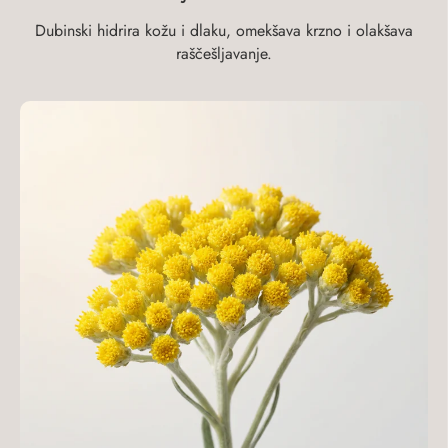
Dubinski hidrira kožu i dlaku, omekšava krzno i olakšava
raščešljavanje.