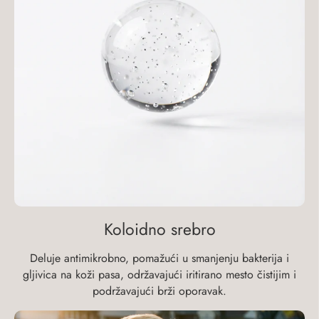
Koloidno srebro
Deluje antimikrobno, pomažući u smanjenju bakterija i
gljivica na koži pasa, održavajući iritirano mesto čistijim i
podržavajući brži oporavak.