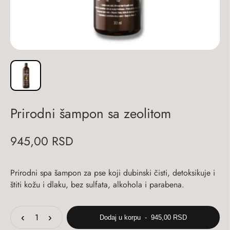
Prirodni šampon sa zeolitom
945,00
RSD
Prirodni spa šampon za pse koji dubinski čisti, detoksikuje i
štiti kožu i dlaku, bez sulfata, alkohola i parabena.
‹
›
Dodaj u korpu - 945,00 RSD
Prirodni