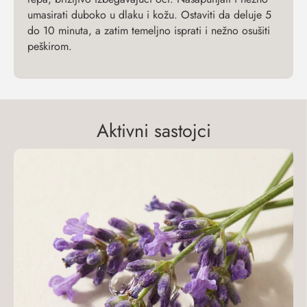
umasirati duboko u dlaku i kožu. Ostaviti da deluje 5
do 10 minuta, a zatim temeljno isprati i nežno osušiti
peškirom.
Aktivni sastojci