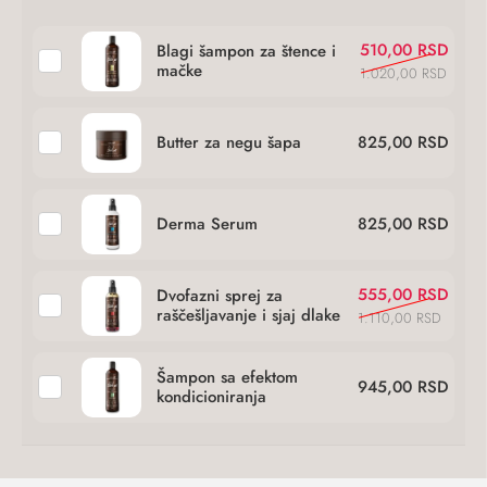
Originalna
Trenutna
510,00
RSD
Blagi šampon za štence i
mačke
cena
cena
1.020,00
RSD
je
je:
bila:
510,00 RSD.
Butter za negu šapa
825,00
RSD
1.020,00 RSD.
Derma Serum
825,00
RSD
Originalna
Trenutna
555,00
RSD
Dvofazni sprej za
raščešljavanje i sjaj dlake
cena
cena
1.110,00
RSD
je
je:
bila:
555,00 RSD.
Šampon sa efektom
945,00
RSD
kondicioniranja
1.110,00 RSD.