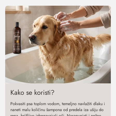
Kako se koristi?
Pokvasiti psa toplom vodom, temeljno navlažiti dlaku i
naneti malu količinu šampona od predela iza ušiju do
repa, brižljivo izbegavajući oči. Nasapunjati i nežno