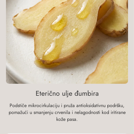
Eterično ulje đumbira
Podstiče mikrocirkulaciju i pruža antioksidativnu podršku,
pomažući u smanjenju crvenila i nelagodnosti kod iritirane
kože pasa.