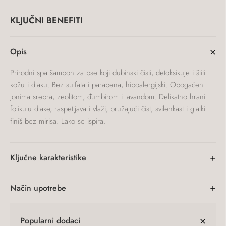
šampon
sa
KLJUČNI BENEFITI
zeolitom
količina
×
Opis
Prirodni spa šampon za pse koji dubinski čisti, detoksikuje i štiti
kožu i dlaku. Bez sulfata i parabena, hipoalergijski. Obogaćen
jonima srebra, zeolitom, đumbirom i lavandom. Delikatno hrani
folikulu dlake, raspetljava i vlaži, pružajući čist, svilenkast i glatki
finiš bez mirisa. Lako se ispira.
+
Ključne karakteristike
+
Način upotrebe
×
Popularni dodaci